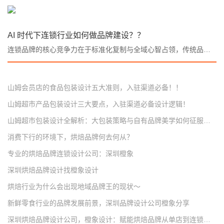
AI 时代下连锁行业如何做品牌建设？？
连锁品牌的核心竞争力在于标准化复制与全域心智占领，传统品牌建设依赖人工调研、线下物料、批量人工设计，拓店周期长、区域视觉割裂、营销内容产能不足等痛点长期制约扩张。。
山姆会员店的食品包装设计五大准则，入驻渠道必备！！
山姆超市产品包装设计三大要点，入驻渠道必备设计逻辑！
山姆超市包装设计全解析：大包装策略与自有品牌美学如何征服消费者？
消费下行的环境下，烘焙品牌何去何从？
专业的烘焙品牌连锁设计公司：深圳橙象
深圳烘焙品牌设计找橙象设计
烘焙行业为什么会出现地域品牌王的现状～
新鲜零食行业的品牌发展前景，深圳品牌设计公司橙象分享
深圳烘焙品牌设计公司，橙象设计：赋能烘焙品牌从单店到连锁的全案升级