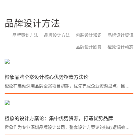
品牌设计方法
品牌策划方法
品牌设计方法
包装设计知识
品牌设计资讯
品牌设计欣赏
橙象设计动态
橙象品牌全案设计核心优势塑造方法论
橙象在启动深圳品牌全案项目初期，优先完成企业资源盘点，围绕供应链能力、产品爆款、渠道布局、客群画像四大维度做深度拆解，借助竞品调研、商圈数据分析锁定唯一差异化赛道。。
橙象的设计方案论：集中优势资源，打造优势品牌
橙象作为专业深圳品牌设计公司，整套设计方案论的核心逻辑始终不变：资源分散只会造就平庸品牌，资源集中才能打造强势品牌。从顶层深圳品牌全案战略定位，到标准化连锁品牌设计视觉落地，再到经营端长效赋能，三步层层递进，把企业有限资源全部聚焦于自身差异化优势。。