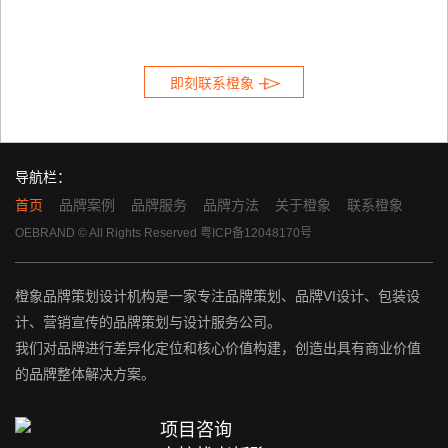

优势设计 =
以商业设计为核心的品牌表达

即刻联系橙象
导航栏：
首页
品牌案例
品牌服务
品牌方法
关于橙象
联系橙象
OEBRAND © All Rights Reserved
粤ICP备12048170号
橙象品牌策划设计机构是一家专注品牌策划、品牌VI设计、包装设
计、营销宣传的品牌策划与设计服务公司。
我们对品牌进行差异化定位和核心价值构建，创造出具有商业价值
的品牌整体解决方案。
项目咨询