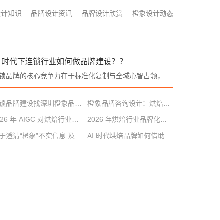
设计知识
品牌设计资讯
品牌设计欣赏
橙象设计动态
I 时代下连锁行业如何做品牌建设？？
连锁品牌的核心竞争力在于标准化复制与全域心智占领，传统品牌建设依赖人工调研、线下物料、批量人工设计，拓店周期长、区域视觉割裂、营销内容产能不足等痛点长期制约扩张。。
连锁品牌建设找深圳橙象品牌设计：全链路赋能规模化增长
橙象品牌咨询设计：烘焙连锁行业的品牌咨询设计和运营
2026 年 AIGC 对烘焙行业的影响：技术重构创新与品牌新生态
2026 年烘焙行业品牌化前景：设计与创新驱动千亿市场
关于澄清“橙象”不实信息 及防范诈骗的严正声明！！
AI 时代烘焙品牌如何借助新技术塑造品牌