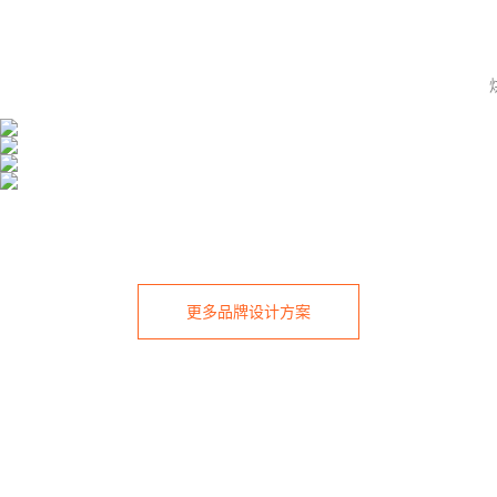
品牌全案｜番念番茄
品牌升级｜通透堂中医
品牌全案｜Holdmoo厚牧
Whotman沃特曼品牌全案策划设计
干番人·干番魂
LOGO 优化 + VI 系统 + SI 门店设计全流程，打造 “传统中医 + 现代视
款款都好吃，样样都实惠
觉” 标杆
全网户外露营家具销售TOP1品牌
更多品牌设计方案