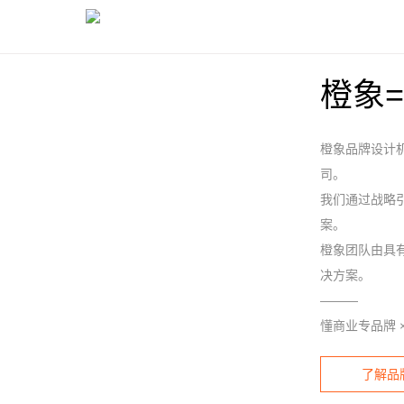
橙象
橙象品牌设计
司。
我们通过战略
案。
橙象团队由具
决方案。
———
懂商业专品牌 ×
了解品