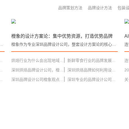
品牌策划方法
品牌设计方法
包装
橙象的设计方案论：集中优势资源，打造优势品牌
A
先完成企业资源盘点，围绕供应链能力、产品爆款、渠道布局、客群画像四大维度做深度拆解，借助竞品调研、商圈数据分析锁定唯一差异化赛道。。
橙象作为专业深圳品牌设计公司，整套设计方案论的核心逻辑始终不变：资源分散只会造就平庸品牌，资源集中才能打造强势品牌。从顶层深圳品牌全案战略定位，到标准化连锁品牌设计视觉落地，再到经营端长效赋能，三步层层递进，把企业有限资源全部聚焦于自身差异化优势。。
设计三大要点，入驻渠道必备设计逻辑！
烘焙行业为什么会出现地域品牌王的现状～
新鲜零食行业的品牌发展前景，深圳品牌设计公司橙象分享
环境下，烘焙品牌何去何从？
深圳烘焙品牌设计公司，橙象设计：赋能烘焙品牌从单店到连锁的全案升级
深圳烘焙品牌如何利用设计来增加销售
品牌设计找橙象设计
深圳品牌设计公司橙象观点之2026 年连锁品牌如何进行品牌建设和宣传
深圳专业的品牌设计公司，橙象设计：全链路赋能品牌成长