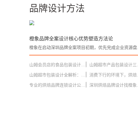
品牌设计方法
橙象品牌全案设计核心优势塑造方法论
橙象在启动深圳品牌全案项目初期，优
山姆会员店的食品包装设计五大准则，入驻渠道必备！！
山姆超市产品包装
山姆超市包装设计全解析：大包装策略与自有品牌美学如何征服消费者？
消费下行的
专业的烘焙品牌连锁设计公司：深圳橙象
深圳烘焙