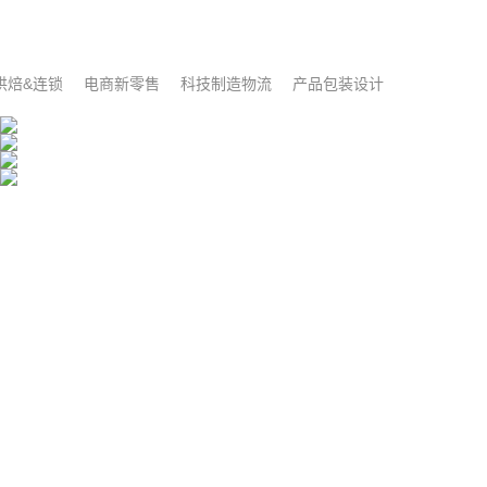
品牌全案｜熊喵鲜生
斐丽姿品牌全案策划设计
烘焙&连锁
电商新零售
科技制造物流
产品包装设计
品牌设计｜云鹿智能门
品牌全案｜ZYD挚客
100+生鲜连锁品牌
新消费品牌策划、内衣品牌设计、内衣VI设计、内衣Logo设计
小米生态链唯一的智能门专业品牌
专注品质的手机数码配件