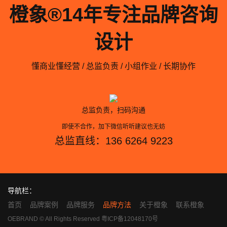
橙象®️14年专注品牌咨询
设计
懂商业懂经营 / 总监负责 / 小组作业 / 长期协作
总监负责，扫码沟通
即使不合作，加下微信听听建议也无妨
总监直线：136 6264 9223
导航栏：
首页
品牌案例
品牌服务
品牌方法
关于橙象
联系橙象
OEBRAND © All Rights Reserved
粤ICP备12048170号