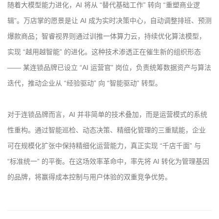
随着大模型能力进化，AI 将从 “替代基础工作” 转向 “重塑商业逻
辑”。万店掌的愿景是让 AI 成为实时决策中心，自动调整排班、预测
爆款商品；智睿视界则通过训推一体算力云，持续优化算法模型，
实现 “越用越智能” 的进化。这种技术渗透正在催生新的组织形态
—— 某连锁品牌已设立 “AI 运营官” 岗位，负责统筹数据资产与算法
迭代，推动企业从 “经验驱动” 向 “智能驱动” 转型。
对于连锁品牌而言，AI 并非简单的技术叠加，而是运营模式的系统
性重构。通过智能巡检、动态决策、精细化管理的三重赋能，企业
可在规模化扩张中保持精细化运营能力，真正实现 “千店千面” 与
“标准统一” 的平衡。在这场效率革命中，率先将 AI 转化为管理基因
的品牌，将赢得成本控制与用户体验的双重竞争优势。