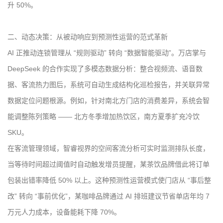
升 50%。
二、动态决策：从被动响应到预测性运营的范式革新
AI 正推动连锁管理从 “规则驱动” 转向 “数据智能驱动”。万店掌与
DeepSeek 的合作实现了多模态数据分析：整合视频流、语音数
据、客流热力图后，系统可自动生成结构化巡检报告，并关联异常
数据定位问题根源。例如，针对南北方门店的消费差异，系统会智
能调整陈列策略 —— 北方冬季增加热饮区，南方夏季扩充冷饮
SKU。
在客流管理领域，智睿视界的空间客流分析可实时监测排队长度，
当等待时间超过阈值时自动触发增员提醒，某茶饮品牌借此将订单
包装出错率降低 50% 以上。这种预测性运营模式使门店从 “事后整
改” 转向 “事前优化”，某咖啡品牌通过 AI 排班建议节省单店年均 7
万元人力成本，设备能耗下降 70%。