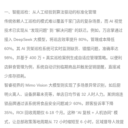
一、智能巡检：从人工经验到算法驱动的标准化管理
传统依赖人工巡检的模式难以覆盖千家门店的复杂场景，而 AI 视觉
技术已实现从 “发现问题” 到 “解决问题” 的跃迁。例如，万店掌通过
接入 DeepSeek 大模型，将巡店效率提升 80%，管理成本降低
60%。其 AI 货架巡检系统可实时监测缺货、错摆问题，准确率达
98%，并基于 400 万 + 真实巡检案例生成自适应管理策略。以便利
店鲜食管理为例，系统自动识别临期商品并触发促销提醒，直接减
少库存损耗。
智睿视界的 Mimo Vision 大模型则实现了多场景异常识别，如后厨
明火离人、设备屏幕未亮等，单店日均节省 32 人时人力。某烘焙连
锁品牌通过该系统将食品安全问题减少 60%，顾客投诉率下降
35%，ROI 回收周期仅 6-18 个月。这种 “AI 复核 + 人机协同” 模
式，让总部政策落地周期从 72 小时缩短至 6 小时，区域督导人效提