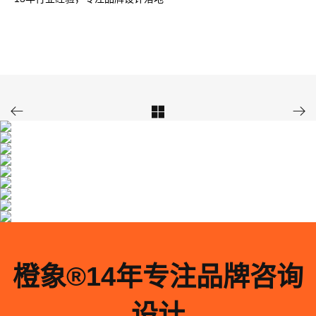



橙象®️14年专注品牌咨询
设计