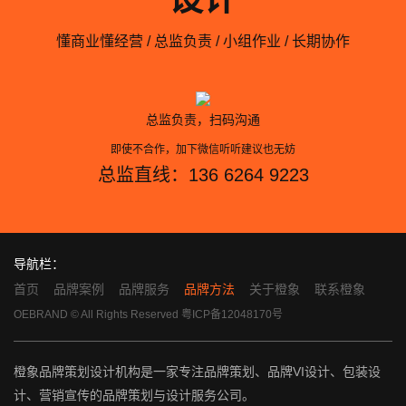
懂商业懂经营 / 总监负责 / 小组作业 / 长期协作
总监负责，扫码沟通
即使不合作，加下微信听听建议也无妨
总监直线：136 6264 9223
导航栏：
首页
品牌案例
品牌服务
品牌方法
关于橙象
联系橙象
OEBRAND © All Rights Reserved
粤ICP备12048170号
橙象品牌策划设计机构是一家专注品牌策划、品牌VI设计、包装设
计、营销宣传的品牌策划与设计服务公司。