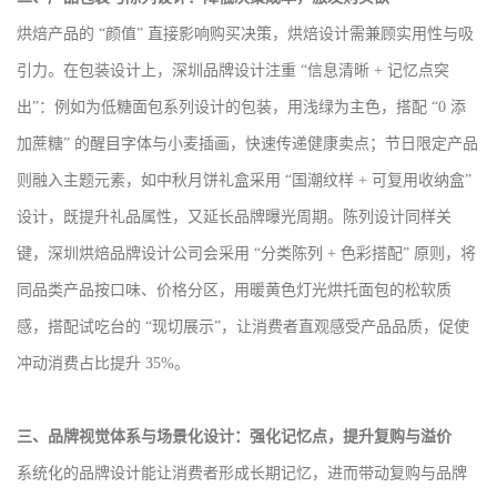
烘焙产品的 “颜值” 直接影响购买决策，烘焙设计需兼顾实用性与吸
引力。在包装设计上，深圳品牌设计注重 “信息清晰 + 记忆点突
出”：例如为低糖面包系列设计的包装，用浅绿为主色，搭配 “0 添
加蔗糖” 的醒目字体与小麦插画，快速传递健康卖点；节日限定产品
则融入主题元素，如中秋月饼礼盒采用 “国潮纹样 + 可复用收纳盒”
设计，既提升礼品属性，又延长品牌曝光周期。陈列设计同样关
键，深圳烘焙品牌设计公司会采用 “分类陈列 + 色彩搭配” 原则，将
同品类产品按口味、价格分区，用暖黄色灯光烘托面包的松软质
感，搭配试吃台的 “现切展示”，让消费者直观感受产品品质，促使
冲动消费占比提升 35%。
三、品牌视觉体系与场景化设计：强化记忆点，提升复购与溢价
系统化的品牌设计能让消费者形成长期记忆，进而带动复购与品牌