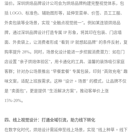
溢价。深圳烘焙品牌设计公司会为烘焙品牌构建完整视觉体系，包
括 LOGO、标准色、辅助图形等，延伸至菜单、价签、员工工服、
外卖包装等全场景，实现 “全触点视觉统一”。例如某连锁烘焙品
牌，通过深圳品牌设计打造专属 IP 形象，将其印在包装、门店墙
面、外卖袋上，让消费者形成 “看到 IP 就想起品牌” 的条件反射，复
购率提升 28%。同时，场景化设计能进一步挖掘消费潜力：如在门
店设置 “亲子烘焙体验区”，用卡通化的工具、温馨的装饰吸引家庭
客群；针对办公场景推出 “早餐套餐” 专属包装，印刻 “高效充电” 趣
味文案，适配上班族需求。这种 “设计 + 场景” 的模式，让品牌不仅
是 “卖面包”，更是提供 “生活解决方案”，推动客单价上涨
15%-20%。
四、线上视觉设计：打通全域引流，助力线下转化
在数字化时代，烘焙设计需延伸至线上场景，实现 “线上种草 + 线下