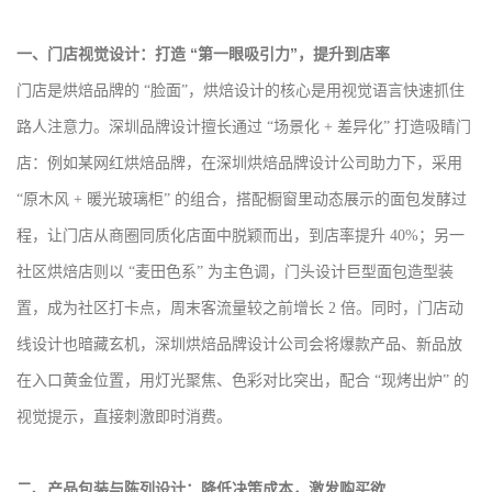
一、门店视觉设计：打造 “第一眼吸引力”，提升到店率
门店是烘焙品牌的 “脸面”，烘焙设计的核心是用视觉语言快速抓住
路人注意力。深圳品牌设计擅长通过 “场景化 + 差异化” 打造吸睛门
店：例如某网红烘焙品牌，在深圳烘焙品牌设计公司助力下，采用
“原木风 + 暖光玻璃柜” 的组合，搭配橱窗里动态展示的面包发酵过
程，让门店从商圈同质化店面中脱颖而出，到店率提升 40%；另一
社区烘焙店则以 “麦田色系” 为主色调，门头设计巨型面包造型装
置，成为社区打卡点，周末客流量较之前增长 2 倍。同时，门店动
线设计也暗藏玄机，深圳烘焙品牌设计公司会将爆款产品、新品放
在入口黄金位置，用灯光聚焦、色彩对比突出，配合 “现烤出炉” 的
视觉提示，直接刺激即时消费。
二、产品包装与陈列设计：降低决策成本，激发购买欲