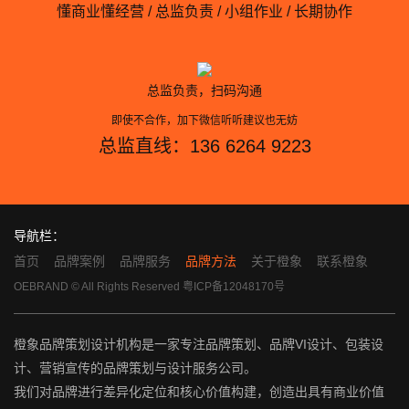
懂商业懂经营 / 总监负责 / 小组作业 / 长期协作
总监负责，扫码沟通
即使不合作，加下微信听听建议也无妨
总监直线：136 6264 9223
导航栏：
首页
品牌案例
品牌服务
品牌方法
关于橙象
联系橙象
OEBRAND © All Rights Reserved
粤ICP备12048170号
橙象品牌策划设计机构是一家专注品牌策划、品牌VI设计、包装设
计、营销宣传的品牌策划与设计服务公司。
我们对品牌进行差异化定位和核心价值构建，创造出具有商业价值